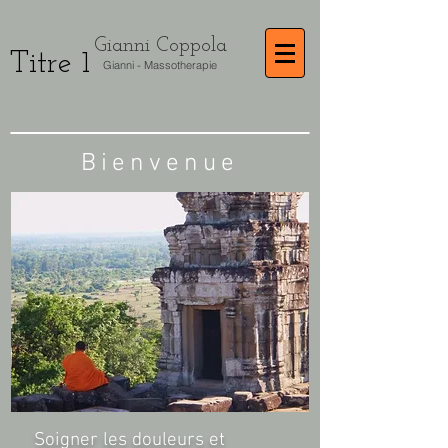
gianni-massothérapie
Gianni Coppola
Titre 1
Gianni - Massotherapie
Bienvenue
Soigner les douleurs et