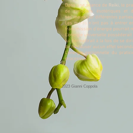
Dans une séance de
Reiki,
le pra
de symboles ésotériques et 
ses mains sur différentes parties
Les
mains
n’ont pas à entrer en
transmission d’énergie pourrait 
L’énergie universelle posséderait 
lui permettrait à la fois de se di
de ne causer aucun effet seconda
L’énergie personnelle du pratic
processus.
© 2023 Gianni Coppola