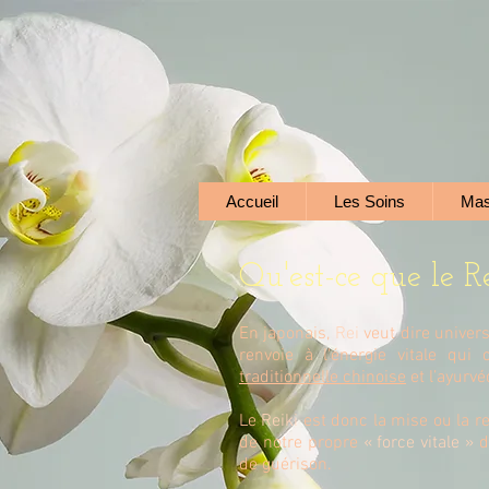
Accueil
Les Soins
Mas
Qu'est-ce que le R
En japonais,
Rei
veut dire universe
renvoie à l'énergie vitale qu
traditionnelle chinoise
et l’ayurvé
Le
Reiki
est donc la mise ou la re
de notre propre
« force vitale »
d
de guérison.