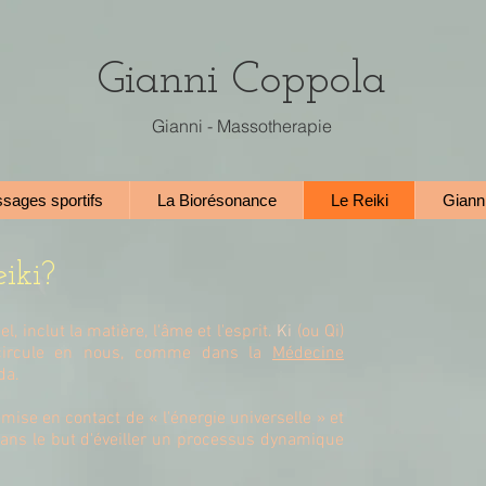
Gianni Coppola
Gianni - Massotherapie
sages sportifs
La Biorésonance
Le Reiki
Giann
eiki?
l, inclut la matière, l'âme et l'esprit.
Ki
(ou Qi)
i circule en nous, comme dans la
Médecine
da.
mise en contact de « l'énergie universelle » et
ans le but d'éveiller un processus dynamique