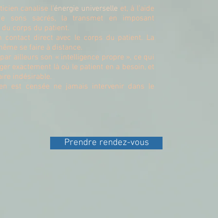
ticien canalise l'
énergie universelle
et, à l’aide
de sons sacrés, la transmet en imposant
 du corps du patient.
 contact direct avec le corps du patient. La
même se faire à distance.
par ailleurs son « intelligence propre », ce qui
riger exactement là où le patient en a besoin, et
ire indésirable.
ien est censée ne jamais intervenir dans le
Prendre rendez-vous