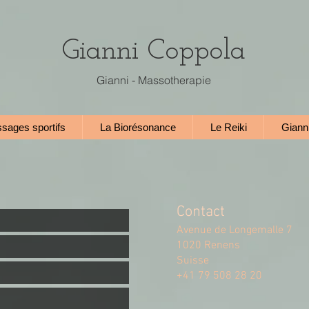
Gianni Coppola
Gianni - Massotherapie
sages sportifs
La Biorésonance
Le Reiki
Giann
Contact
Avenue de Longemalle 7
1020 Renens
Suisse
+41 79 508 28 20