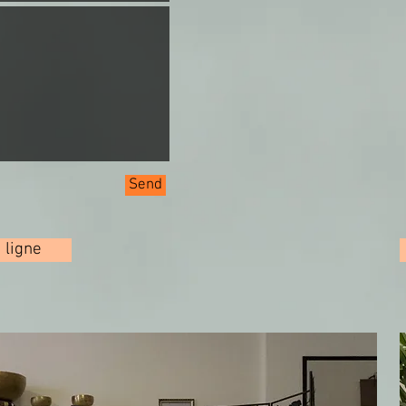
Send
 ligne