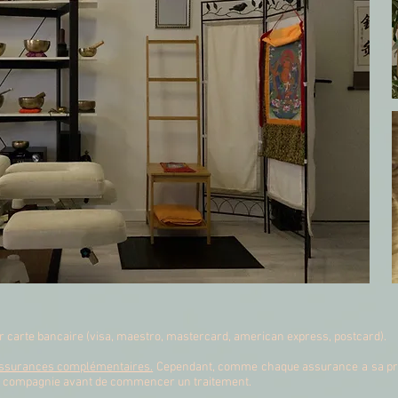
par carte bancaire (visa, maestro, mastercard, american express, postcard).
 assurances complémentaires.
Cependant, comme chaque assurance a sa prop
sa compagnie avant de commencer un traitement.